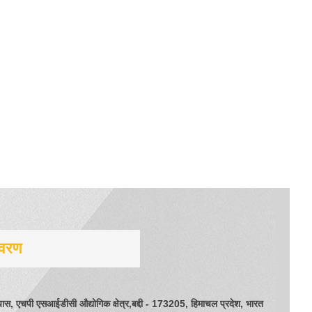
िवरण
 पास, एचपी एसआईडीसी औद्योगिक क्षेत्र,बद्दी - 173205, हिमाचल प्रदेश, भारत