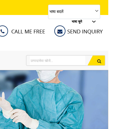
भाषा बदलें
भाषा चुने